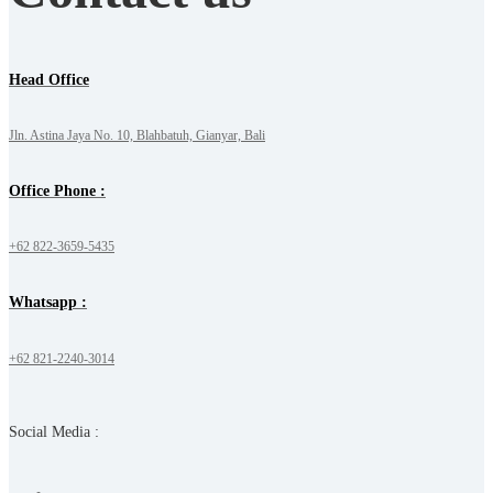
Head Office
Jln. Astina Jaya No. 10, Blahbatuh, Gianyar, Bali
Office Phone :
+62 822-3659-5435
Whatsapp :
+62 821-2240-3014
Social Media :