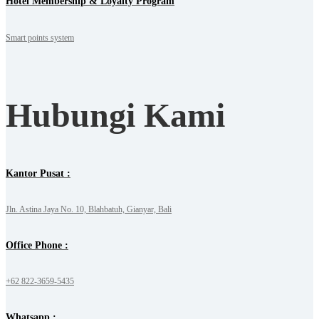
Hotel Membership & Loyalty Program
Smart points system
Hubungi Kami
Kantor Pusat :
Jln. Astina Jaya No. 10, Blahbatuh, Gianyar, Bali
Office Phone :
+62 822-3659-5435
Whatsapp :