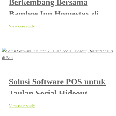
Berkembang Bersama
Bamboe Inn Homestay di
Lampung, Sumatera
View case study
Solusi Software POS untuk
Taulan Social Hideout,
Restaurant Hits di Bali
View case study