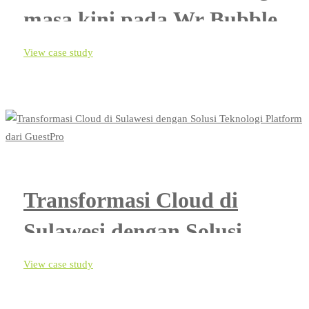
masa kini pada Wr Bubble,
konsep Bubble pertama di
View case study
Indonesia.
Transformasi Cloud di
Sulawesi dengan Solusi
Teknologi Platform dari
View case study
GuestPro