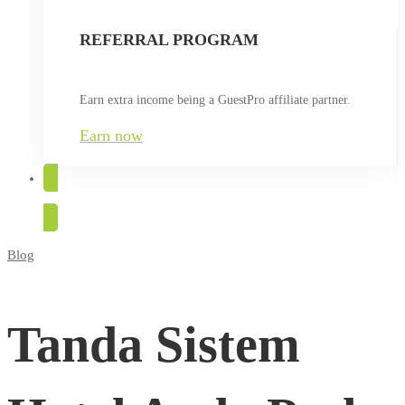
REFERRAL PROGRAM
Earn extra income being a GuestPro affiliate partner.
Earn now
TRY FOR FREE
Blog
Tanda
Sistem
Tanda Sistem
Hotel