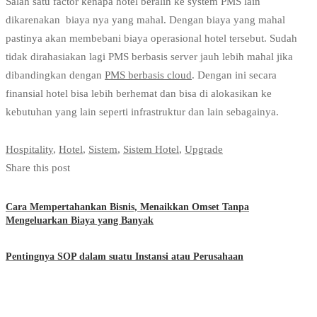
Salah satu factor kenapa hotel beralih ke system PMS lain
dikarenakan biaya nya yang mahal. Dengan biaya yang mahal
pastinya akan membebani biaya operasional hotel tersebut. Sudah
tidak dirahasiakan lagi PMS berbasis server jauh lebih mahal jika
dibandingkan dengan
PMS berbasis cloud
. Dengan ini secara
finansial hotel bisa lebih berhemat dan bisa di alokasikan ke
kebutuhan yang lain seperti infrastruktur dan lain sebagainya.
Hospitality
,
Hotel
,
Sistem
,
Sistem Hotel
,
Upgrade
Share this post
Cara Mempertahankan Bisnis, Menaikkan Omset Tanpa
Mengeluarkan Biaya yang Banyak
Pentingnya SOP dalam suatu Instansi atau Perusahaan