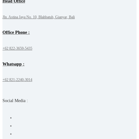
Head Office
Jln. Astina Jaya No. 10, Blahbatuh, Gianyar, Bali
Office Phone :
+62 822-3659-5435
Whatsapp :
+62 821-2240-3014
Social Media :