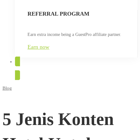
REFERRAL PROGRAM
Earn extra income being a GuestPro affiliate partner.
Earn now
TRY FOR FREE
Blog
5
Jenis
5 Jenis Konten
Konten