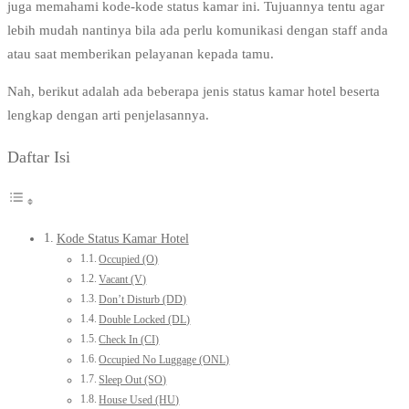
juga memahami kode-kode status kamar ini. Tujuannya tentu agar
lebih mudah nantinya bila ada perlu komunikasi dengan staff anda
atau saat memberikan pelayanan kepada tamu.
Nah, berikut adalah ada beberapa jenis status kamar hotel beserta
lengkap dengan arti penjelasannya.
Daftar Isi
Kode Status Kamar Hotel
Occupied (O)
Vacant (V)
Don’t Disturb (DD)
Double Locked (DL)
Check In (CI)
Occupied No Luggage (ONL)
Sleep Out (SO)
House Used (HU)