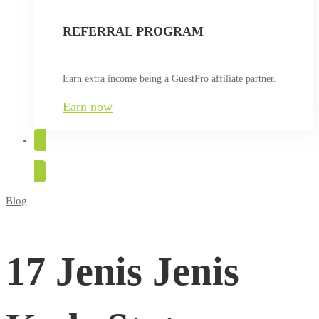
REFERRAL PROGRAM
Earn extra income being a GuestPro affiliate partner.
Earn now
TRY FOR FREE
Blog
17
Jenis
17 Jenis Jenis
Jenis