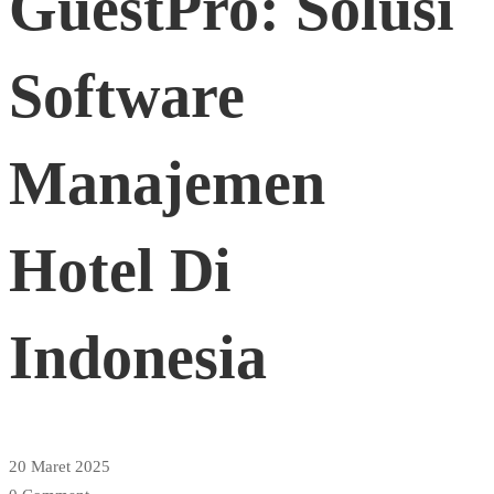
GuestPro: Solusi
Software
Software
Manajemen
Manajemen
Hotel
Hotel Di
Di
Indonesia
Indonesia
20 Maret 2025