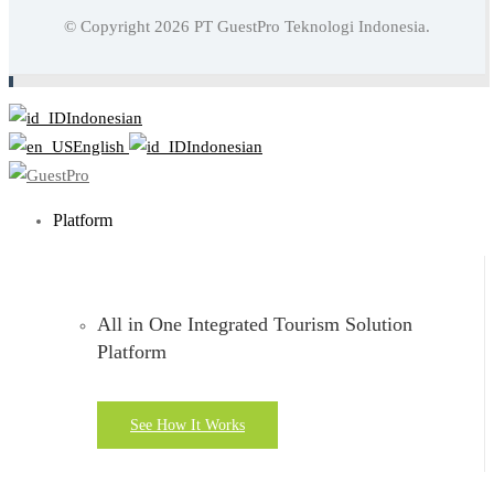
Baca juga:
Memahami Rumus GOPPAR Hotel Serta Cara
© Copyright
2026
PT GuestPro Teknologi Indonesia.
Menghitungnya
Indonesian
English
Indonesian
Platform
All in One Integrated Tourism Solution
Platform
See How It Works