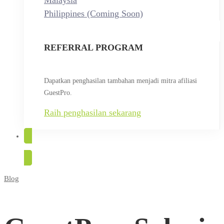
Malaysia
Philippines (Coming Soon)
REFERRAL PROGRAM
Dapatkan penghasilan tambahan menjadi mitra afiliasi
GuestPro.
Raih penghasilan sekarang
COBA GRATIS
Blog
GuestPro:
Solusi