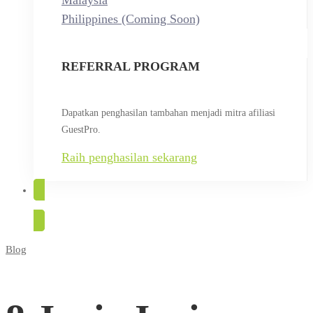
Malaysia
Philippines (Coming Soon)
REFERRAL PROGRAM
Dapatkan penghasilan tambahan menjadi mitra afiliasi
GuestPro.
Raih penghasilan sekarang
COBA GRATIS
Blog
8
Jenis