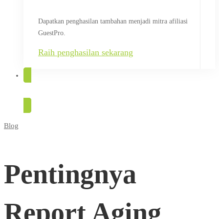
Dapatkan penghasilan tambahan menjadi mitra afiliasi
GuestPro.
Raih penghasilan sekarang
COBA GRATIS
Blog
Pentingnya
Report
Pentingnya
Aging
Report Aging