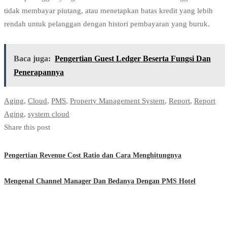
tidak membayar piutang, atau menetapkan batas kredit yang lebih
rendah untuk pelanggan dengan histori pembayaran yang buruk.
Baca juga:
Pengertian Guest Ledger Beserta Fungsi Dan
Penerapannya
Aging
,
Cloud
,
PMS
,
Property Management System
,
Report
,
Report
Aging
,
system cloud
Share this post
Pengertian Revenue Cost Ratio dan Cara Menghitungnya
Mengenal Channel Manager Dan Bedanya Dengan PMS Hotel