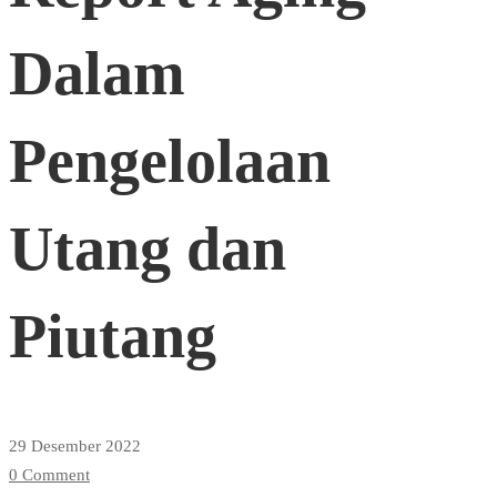
Dalam
Dalam
Pengelolaan
Pengelolaan
Utang
Utang dan
dan
Piutang
Piutang
29 Desember 2022
0 Comment