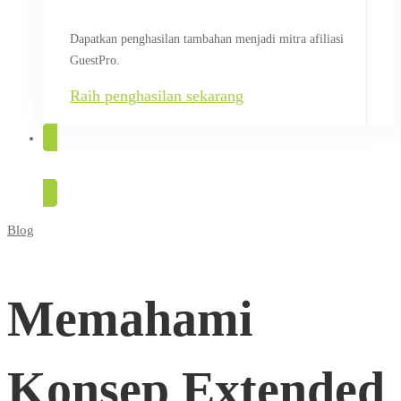
Dapatkan penghasilan tambahan menjadi mitra afiliasi
GuestPro.
Raih penghasilan sekarang
COBA GRATIS
Blog
Memahami
Konsep
Memahami
Extended
Konsep Extended