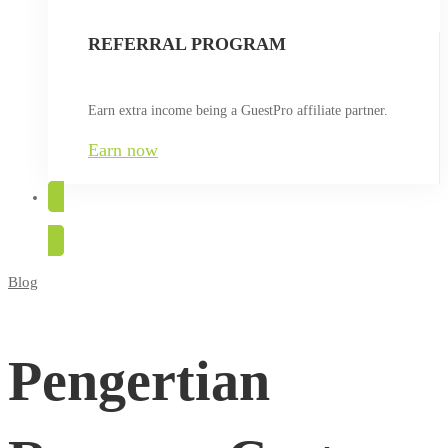
REFERRAL PROGRAM
Earn extra income being a GuestPro affiliate partner.
Earn now
TRY FOR FREE
Blog
Pengertian
Revenue
Pengertian
Cost