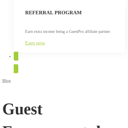
REFERRAL PROGRAM
Earn extra income being a GuestPro affiliate partner.
Earn now
TRY FOR FREE
Blog
Guest
Engagement
Guest
dan