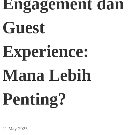
Engagement dan
Guest
Guest
Experience:
Experience:
Mana
Mana Lebih
Lebih
Penting?
Penting?
21 May 2025