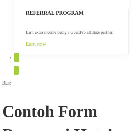
REFERRAL PROGRAM
Earn extra income being a GuestPro affiliate partner.
Earn now
TRY FOR FREE
Blog
Contoh
Form
Contoh Form
Reservasi