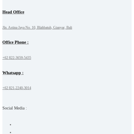
Head Office
Jln. Astina Jaya No. 10, Blahbatuh, Gianyar, Bali
Office Phone :
+62 822-3659-5435
Whatsapp :
+62 821-2240-3014
Social Media :