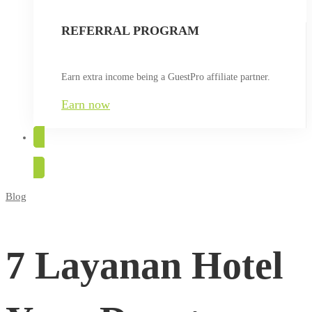
REFERRAL PROGRAM
Earn extra income being a GuestPro affiliate partner.
Earn now
TRY FOR FREE
Blog
7
Layanan
7 Layanan Hotel
Hotel