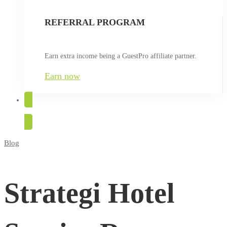
REFERRAL PROGRAM
Earn extra income being a GuestPro affiliate partner.
Earn now
TRY FOR FREE
Blog
Strategi
Hotel
Strategi Hotel
Service