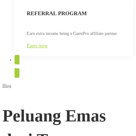
REFERRAL PROGRAM
Earn extra income being a GuestPro affiliate partner.
Earn now
TRY FOR FREE
Blog
Peluang
Emas
Peluang Emas
dari