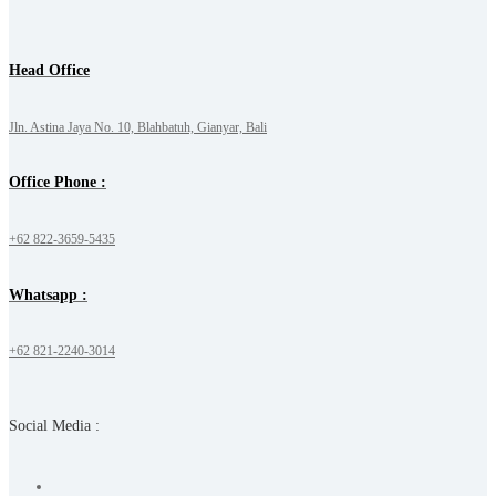
Head Office
Jln. Astina Jaya No. 10, Blahbatuh, Gianyar, Bali
Office Phone :
+62 822-3659-5435
Whatsapp :
+62 821-2240-3014
Social Media :