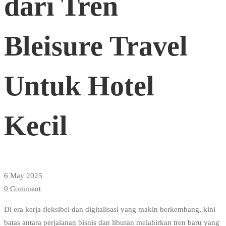
dari Tren
Tren
Bleisure Travel
Bleisure
Untuk Hotel
Travel
Kecil
Untuk
Hotel
6 May 2025
0 Comment
Kecil
Di era kerja fleksibel dan digitalisasi yang makin berkembang, kini
batas antara perjalanan bisnis dan liburan melahirkan tren baru yang